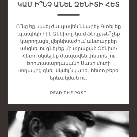
ԿԱՄ Ի՞ՆՉ ԱՆԵԼ ԶԵՆԻՏԻ ՀԵՏ
Ո՞նց եք սկսել ժապավեն նկարել։ Գտել եք
պապիկի հին Զենիտը կամ Ֆէդը, թե՞ չեք
կարողացել վերնիսաժում անտարբեր
անցնել ու գնել եք մի տրաքած Զենիտ։
Հետո սկսել եք ժապավեն փնտրել ու
Երիտասարդականի Սասի մոտի
Կոդակից գնել, սկսել նկարել, հետո բերել
երևակման ու…
T
READ THE POST
H
I
S
I
S
A