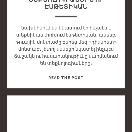
D
ԷՍԹԵՏԻԿԱՆ
P
O
S
նախկինում ես նկատում էի ինչպէս է
T
տեքնիկան փոխում էսթետիկան։ ասենք,
թուային մոնտաժը բերեց մեզ «դիսկրետ»
մոնտաժ։ յետոյ սկսեցի նկատել ինչպէս
ճաշակն ու հասարակութիւնը սահմանում
են տեքնոլոգիաները։
T
READ THE POST
H
I
S
I
S
A
S