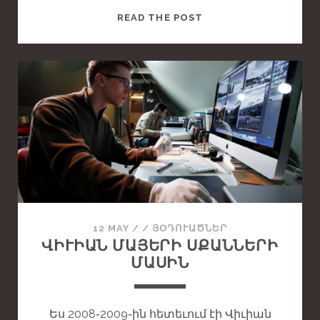
T
READ THE POST
H
I
S
I
S
A
S
T
A
N
D
A
12 MAY
/
/
ՅՕԴՈՒԱԾՆԵՐ
R
ՎԻՒԻԱՆ ՄԱՅԵՐԻ ՍՔԱՆՆԵՐԻ
D
ՄԱՍԻՆ
P
O
S
Ես 2008֊2009֊ին հետեւում էի Վիւիան