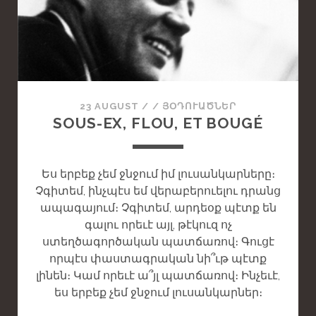
S
T
A
N
D
A
23 AUGUST
/
/
ՅՕԴՈՒԱԾՆԵՐ
R
SOUS-EX, FLOU, ET BOUGÉ
D
P
O
Ես երբեք չեմ ջնջում իմ լուսանկարները։
S
Չգիտեմ, ինչպէս եմ վերաբերուելու դրանց
T
ապագայում։ Չգիտեմ, արդեօք պէտք են
գալու որեւէ այլ, թէկուզ ոչ
ստեղծագործական պատճառով։ Գուցէ
որպէս փաստագրական նի՞ւթ պէտք
լինեն։ Կամ որեւէ ա՞յլ պատճառով։ Ինչեւէ,
ես երբեք չեմ ջնջում լուսանկարներ։