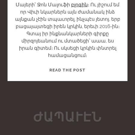
T
Մայերի՝ Ջոն Մալուֆի
բլոգին
։ Ու յիշում եմ
որ Վիւի նկարներն այն ժամանակ ինձ
այնքան չէին տպաւորել, ինչպէս յետոյ, երբ
բացայայտեցի իրեն կրկին, երեւի 2016֊ին։
Գտայ իր ինքնանկարների գիրքը
միրզոյեանում ու մտածեցի՝ աաա, ես
իրան գիտեմ։ Ու սկսեցի կրկին փնտրել
համացանցում։
T
READ THE POST
H
I
S
I
S
ԺԱՊԱՒԷՆ
A
S
T
A