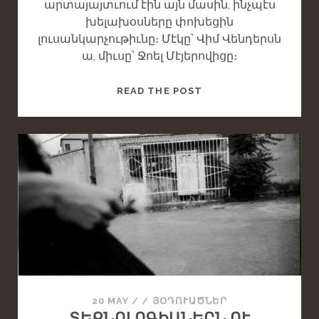
արտայայտւում էին այն մասին, ինչպէս
խելախօսները փոխեցին
լուսանկարչութիւնը։ Մէկը՝ Վիմ Վենդերսն
ա, միւսը՝ Ջոել Մէյերովիցը։
T
READ THE POST
H
I
S
I
S
A
S
T
A
N
D
A
20 MAY
/
/
ՅՕԴՈՒԱԾՆԵՐ
R
ՏԵՔՆՈԼՈԳԻԱՆԵՐՆ ՈՒ