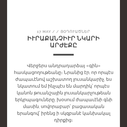
T
A
N
D
A
17 MAY
/
/
ՅՕԴՈՒԱԾՆԵՐ
R
ԻՒՐԱՔԱՆՉԻՒՐ ՆԿԱՐԻ
D
ԱՐԺԷՔԸ
P
O
S
Վերջերս անդրադարձայ «գին»
T
հասկացողութեանը։ Նրանից էր, որ որպէս
ժապաւէնով աշխատող լուսանկարիչ, ես
նկատում եմ ինչպէս են մարդիկ՝ որպէս
կանոն թուանշային լուսանկարչութեան
երկրպագուները, խօսում ժապաւէնի գնի
մասին, սովորաբար՝ բացասական
երանգով՝ իրենց ի սկզբանէ կանխակալ
դիրքից։