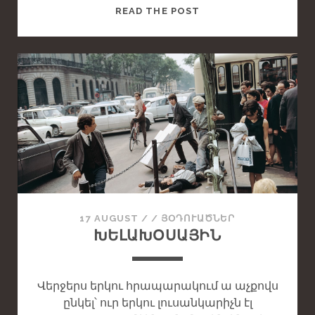
T
READ THE POST
H
I
S
I
S
A
S
T
A
N
D
A
17 AUGUST
/
/
ՅՕԴՈՒԱԾՆԵՐ
R
ԽԵԼԱԽՕՍԱՅԻՆ
D
P
O
Վերջերս երկու հրապարակում ա աչքովս
S
ընկել՝ ուր երկու լուսանկարիչն էլ
T